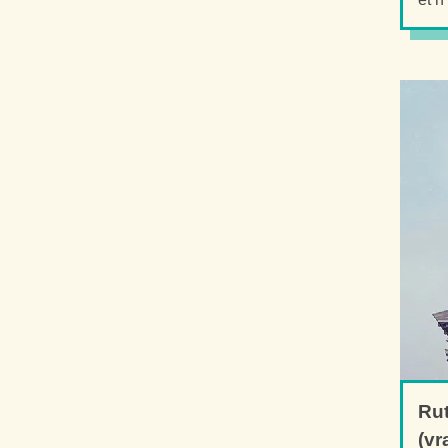
Ru
(vr