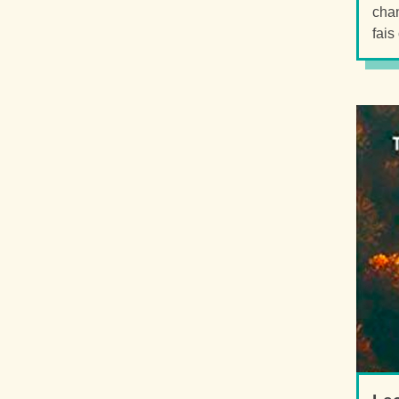
chan
fais