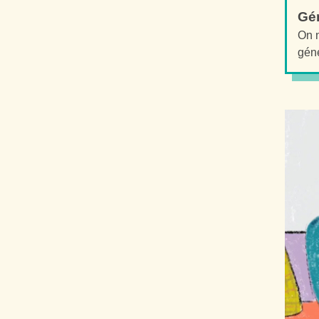
Gén
On n
géné