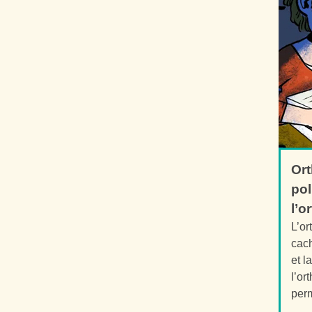
Ort
pol
l’o
L’or
cach
et l
l’or
perm