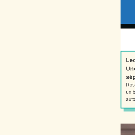
Lec
Une
ség
Rosa
un b
auto