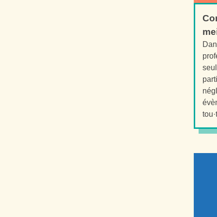
Co
mei
Dans
prof
seul
part
négl
évèn
tou·