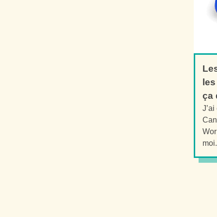
Les
les
ça 
J’ai
Can
Worr
moi.